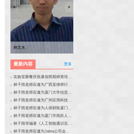
<
>
林子雨
张东站
冯少荣
林文水
最新内容
更多
实验室聚餐庆祝暑假两期师资培训班圆满结束
林子雨老师应邀为广西某律师行业培训班做大模型和智能体讲座
林子雨老师应邀为厦门大学信息学院全国中学生夏令营做大模型讲座
林子雨老师应邀为广州应用科技学院做大模型和智能体讲座
林子雨老师应邀为人保财险厦门分公司做大模型和智能体讲座
林子雨老师应邀为厦门市残疾人联合会做大模型和智能体讲座
林子雨等编著《人工智能通识实践教程》教材官网
林子雨老师应邀为Jabra公司会议做大模型和智能体报告