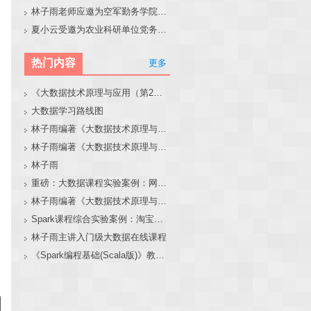
林子雨老师应邀为空军勤务学院做大模型和智能体讲座
夏小云受邀为农业科研单位党务工作者作专题报告
热门内容
更多
《大数据技术原理与应用（第2版）》教材官网
大数据学习路线图
林子雨编著《大数据技术原理与应用（第3版）》教材官网
林子雨编著《大数据技术原理与应用》教材配套大数据软件安装和编程实践指南
林子雨
重磅：大数据课程实验案例：网站用户行为分析（免费共享）
林子雨编著《大数据技术原理与应用（第3版）》教材配套大数据软件安装和编程实践指南
Spark课程综合实验案例：淘宝双11数据分析与预测
林子雨主讲入门级大数据在线课程
《Spark编程基础(Scala版)》教材官网