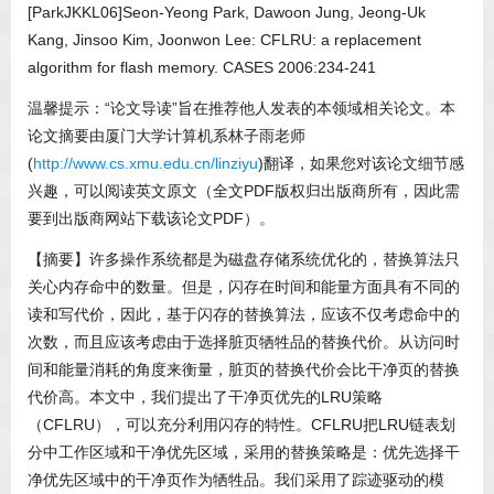
[ParkJKKL06]Seon-Yeong Park, Dawoon Jung, Jeong-Uk
Kang, Jinsoo Kim, Joonwon Lee: CFLRU: a replacement
algorithm for flash memory. CASES 2006:234-241
温馨提示：“论文导读”旨在推荐他人发表的本领域相关论文。本
论文摘要由厦门大学计算机系林子雨老师
(
http://www.cs.xmu.edu.cn/linziyu
)翻译，如果您对该论文细节感
兴趣，可以阅读英文原文（全文PDF版权归出版商所有，因此需
要到出版商网站下载该论文PDF）。
【摘要】许多操作系统都是为磁盘存储系统优化的，替换算法只
关心内存命中的数量。但是，闪存在时间和能量方面具有不同的
读和写代价，因此，基于闪存的替换算法，应该不仅考虑命中的
次数，而且应该考虑由于选择脏页牺牲品的替换代价。从访问时
间和能量消耗的角度来衡量，脏页的替换代价会比干净页的替换
代价高。本文中，我们提出了干净页优先的LRU策略
（CFLRU），可以充分利用闪存的特性。CFLRU把LRU链表划
分中工作区域和干净优先区域，采用的替换策略是：优先选择干
净优先区域中的干净页作为牺牲品。我们采用了踪迹驱动的模