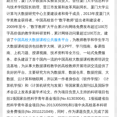
副主任，厦门大学数据库实验室负责人。曾任厦门大学信息科学
与技术学院院长助理、晋江市发展和改革局副局长。厦门大学云
计算与大数据研究中心主要建设者和骨干成员，2013年度厦门大
学奖教金获得者。中国高校首个“数字教师”提出者和建设者，
2009年至今，“数字教师”大平台累计向网络免费发布超过100万
字高价值的教学和科研资料，累计网络访问量超过100万次。建
设了
中国高校大数据课程公共服务平台
，为教师教学和学生学习
大数据课程提供包括教学大纲、讲义PPT、学习指南、备课指
南、上机习题、授课视频、技术资料等全方位、一站式免费服
务。牵头建设了首个国内一流的中国高校大数据课程教师培训交
流基地，为从事大数据课程教学的高校教师开展培训交流提供了
良好的平台。主要研究方向为数据库、数据仓库、数据挖掘、大
数据、云计算和物联网，并以第一作者身份在《软件学报》《计
算机学报》和《计算机研究与发展》等国家重点期刊以及国际学
术会议上发表多篇学术论文。作为项目负责人主持的科研项目包
括1项国家自然科学青年基金项目(No.61303004)、1项福建省自
然科学青年基金项目(No.2013J05099)和1项中央高校基本科研
业务费项目(No.2011121049)，同时，作为课题负责人完成了国