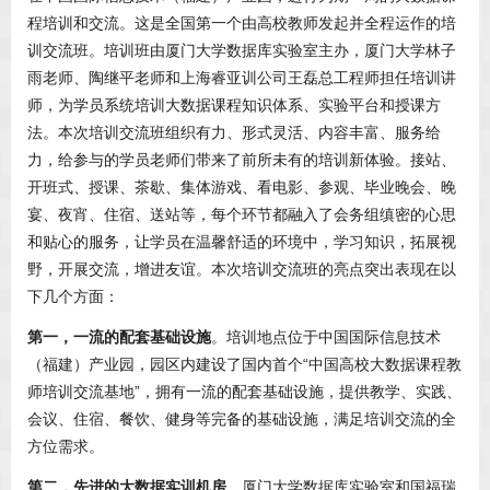
程培训和交流。这是全国第一个由高校教师发起并全程运作的培
训交流班。培训班由厦门大学数据库实验室主办，厦门大学林子
雨老师、陶继平老师和上海睿亚训公司王磊总工程师担任培训讲
师，为学员系统培训大数据课程知识体系、实验平台和授课方
法。本次培训交流班组织有力、形式灵活、内容丰富、服务给
力，给参与的学员老师们带来了前所未有的培训新体验。接站、
开班式、授课、茶歇、集体游戏、看电影、参观、毕业晚会、晚
宴、夜宵、住宿、送站等，每个环节都融入了会务组缜密的心思
和贴心的服务，让学员在温馨舒适的环境中，学习知识，拓展视
野，开展交流，增进友谊。本次培训交流班的亮点突出表现在以
下几个方面：
第一，一流的配套基础设施
。培训地点位于中国国际信息技术
（福建）产业园，园区内建设了国内首个“中国高校大数据课程教
师培训交流基地”，拥有一流的配套基础设施，提供教学、实践、
会议、住宿、餐饮、健身等完备的基础设施，满足培训交流的全
方位需求。
第二，先进的大数据实训机房
。厦门大学数据库实验室和国福瑞