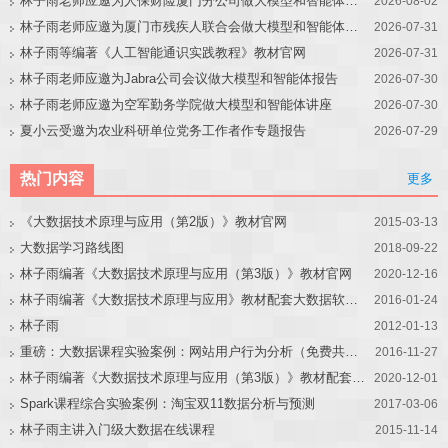
林子雨老师应邀为人保财险厦门分公司做大模型和智能体讲座
2026-08-02
林子雨老师应邀为厦门市残疾人联合会做大模型和智能体讲座
2026-07-31
林子雨等编著《人工智能通识实践教程》教材官网
2026-07-31
林子雨老师应邀为Jabra公司会议做大模型和智能体报告
2026-07-30
林子雨老师应邀为空军勤务学院做大模型和智能体讲座
2026-07-30
夏小云受邀为农业科研单位党务工作者作专题报告
2026-07-29
热门内容
更多
《大数据技术原理与应用（第2版）》教材官网
2015-03-13
大数据学习路线图
2018-09-22
林子雨编著《大数据技术原理与应用（第3版）》教材官网
2020-12-16
林子雨编著《大数据技术原理与应用》教材配套大数据软件安装和编程实践指南
2016-01-24
林子雨
2012-01-13
重磅：大数据课程实验案例：网站用户行为分析（免费共享）
2016-11-27
林子雨编著《大数据技术原理与应用（第3版）》教材配套大数据软件安装和编程实践指南
2020-12-01
Spark课程综合实验案例：淘宝双11数据分析与预测
2017-03-06
林子雨主讲入门级大数据在线课程
2015-11-14