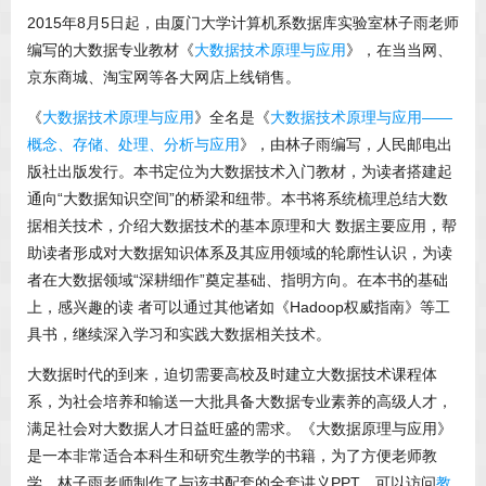
2015年8月5日起，由厦门大学计算机系数据库实验室林子雨老师
编写的大数据专业教材《
大数据技术原理与应用
》，在当当网、
京东商城、淘宝网等各大网店上线销售。
《
大数据技术原理与应用
》全名是《
大数据技术原理与应用——
概念、存储、处理、分析与应用
》，由林子雨编写，人民邮电出
版社出版发行。本书定位为大数据技术入门教材，为读者搭建起
通向“大数据知识空间”的桥梁和纽带。本书将系统梳理总结大数
据相关技术，介绍大数据技术的基本原理和大 数据主要应用，帮
助读者形成对大数据知识体系及其应用领域的轮廓性认识，为读
者在大数据领域“深耕细作”奠定基础、指明方向。在本书的基础
上，感兴趣的读 者可以通过其他诸如《Hadoop权威指南》等工
具书，继续深入学习和实践大数据相关技术。
大数据时代的到来，迫切需要高校及时建立大数据技术课程体
系，为社会培养和输送一大批具备大数据专业素养的高级人才，
满足社会对大数据人才日益旺盛的需求。《大数据原理与应用》
是一本非常适合本科生和研究生教学的书籍，为了方便老师教
学，林子雨老师制作了与该书配套的全套讲义PPT，可以访问
教