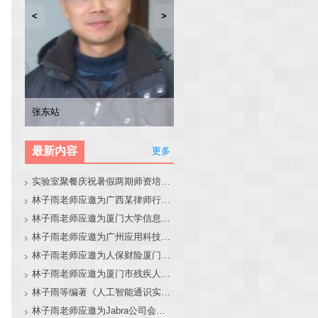
<
>
林子雨
张东站
冯少荣
林文水
最新内容
更多
实验室聚餐庆祝暑假两期师资培训班圆满结束
林子雨老师应邀为广西某律师行业培训班做大模型和智能体讲座
林子雨老师应邀为厦门大学信息学院全国中学生夏令营做大模型讲座
林子雨老师应邀为广州应用科技学院做大模型和智能体讲座
林子雨老师应邀为人保财险厦门分公司做大模型和智能体讲座
林子雨老师应邀为厦门市残疾人联合会做大模型和智能体讲座
林子雨等编著《人工智能通识实践教程》教材官网
林子雨老师应邀为Jabra公司会议做大模型和智能体报告