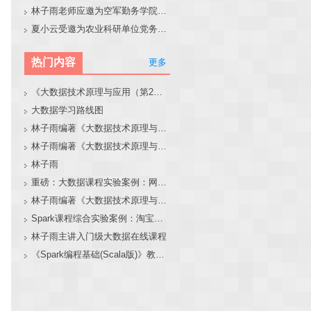
林子雨老师应邀为空军勤务学院做大模型和智能体讲座
夏小云受邀为农业科研单位党务工作者作专题报告
热门内容
更多
《大数据技术原理与应用（第2版）》教材官网
大数据学习路线图
林子雨编著《大数据技术原理与应用（第3版）》教材官网
林子雨编著《大数据技术原理与应用》教材配套大数据软件安装和编程实践指南
林子雨
重磅：大数据课程实验案例：网站用户行为分析（免费共享）
林子雨编著《大数据技术原理与应用（第3版）》教材配套大数据软件安装和编程实践指南
Spark课程综合实验案例：淘宝双11数据分析与预测
林子雨主讲入门级大数据在线课程
《Spark编程基础(Scala版)》教材官网