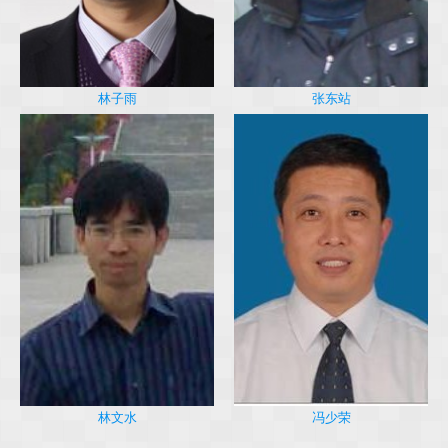
林子雨
张东站
冯少荣
林文水