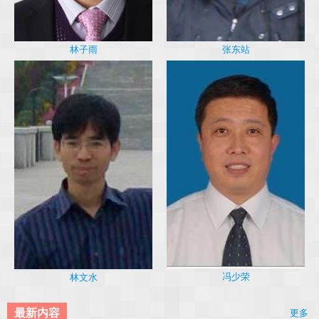
林子雨
张东站
冯少荣
林文水
最新内容
更多