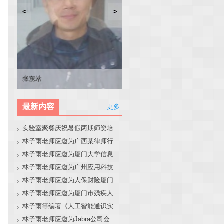
<
>
林子雨
张东站
冯少荣
林文水
最新内容
更多
实验室聚餐庆祝暑假两期师资培训班圆满结束
林子雨老师应邀为广西某律师行业培训班做大模型和智能体讲座
林子雨老师应邀为厦门大学信息学院全国中学生夏令营做大模型讲座
林子雨老师应邀为广州应用科技学院做大模型和智能体讲座
林子雨老师应邀为人保财险厦门分公司做大模型和智能体讲座
林子雨老师应邀为厦门市残疾人联合会做大模型和智能体讲座
林子雨等编著《人工智能通识实践教程》教材官网
林子雨老师应邀为Jabra公司会议做大模型和智能体报告