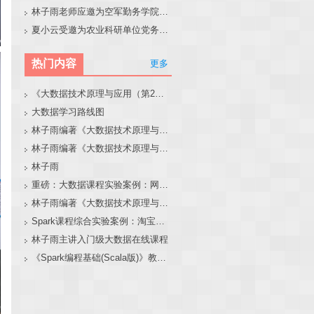
林子雨老师应邀为空军勤务学院做大模型和智能体讲座
夏小云受邀为农业科研单位党务工作者作专题报告
热门内容
更多
《大数据技术原理与应用（第2版）》教材官网
大数据学习路线图
林子雨编著《大数据技术原理与应用（第3版）》教材官网
林子雨编著《大数据技术原理与应用》教材配套大数据软件安装和编程实践指南
林子雨
重磅：大数据课程实验案例：网站用户行为分析（免费共享）
林子雨编著《大数据技术原理与应用（第3版）》教材配套大数据软件安装和编程实践指南
Spark课程综合实验案例：淘宝双11数据分析与预测
林子雨主讲入门级大数据在线课程
《Spark编程基础(Scala版)》教材官网