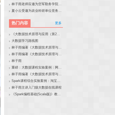
林子雨老师应邀为空军勤务学院做大模型和智能体讲座
夏小云受邀为农业科研单位党务工作者作专题报告
热门内容
更多
《大数据技术原理与应用（第2版）》教材官网
大数据学习路线图
林子雨编著《大数据技术原理与应用（第3版）》教材官网
林子雨编著《大数据技术原理与应用》教材配套大数据软件安装和编程实践指南
林子雨
重磅：大数据课程实验案例：网站用户行为分析（免费共享）
林子雨编著《大数据技术原理与应用（第3版）》教材配套大数据软件安装和编程实践指南
Spark课程综合实验案例：淘宝双11数据分析与预测
林子雨主讲入门级大数据在线课程
《Spark编程基础(Scala版)》教材官网