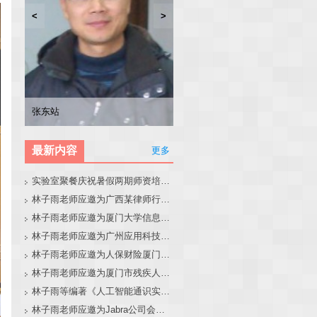
<
>
林子雨
张东站
冯少荣
林文水
最新内容
更多
实验室聚餐庆祝暑假两期师资培训班圆满结束
林子雨老师应邀为广西某律师行业培训班做大模型和智能体讲座
林子雨老师应邀为厦门大学信息学院全国中学生夏令营做大模型讲座
林子雨老师应邀为广州应用科技学院做大模型和智能体讲座
林子雨老师应邀为人保财险厦门分公司做大模型和智能体讲座
林子雨老师应邀为厦门市残疾人联合会做大模型和智能体讲座
林子雨等编著《人工智能通识实践教程》教材官网
林子雨老师应邀为Jabra公司会议做大模型和智能体报告