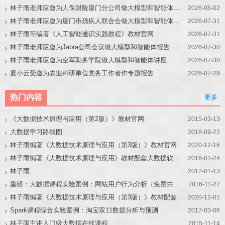
林子雨老师应邀为人保财险厦门分公司做大模型和智能体讲座
2026-08-02
林子雨老师应邀为厦门市残疾人联合会做大模型和智能体讲座
2026-07-31
林子雨等编著《人工智能通识实践教程》教材官网
2026-07-31
林子雨老师应邀为Jabra公司会议做大模型和智能体报告
2026-07-30
林子雨老师应邀为空军勤务学院做大模型和智能体讲座
2026-07-30
夏小云受邀为农业科研单位党务工作者作专题报告
2026-07-29
热门内容
更多
《大数据技术原理与应用（第2版）》教材官网
2015-03-13
大数据学习路线图
2018-09-22
林子雨编著《大数据技术原理与应用（第3版）》教材官网
2020-12-16
林子雨编著《大数据技术原理与应用》教材配套大数据软件安装和编程实践指南
2016-01-24
林子雨
2012-01-13
重磅：大数据课程实验案例：网站用户行为分析（免费共享）
2016-11-27
林子雨编著《大数据技术原理与应用（第3版）》教材配套大数据软件安装和编程实践指南
2020-12-01
Spark课程综合实验案例：淘宝双11数据分析与预测
2017-03-06
林子雨主讲入门级大数据在线课程
2015-11-14