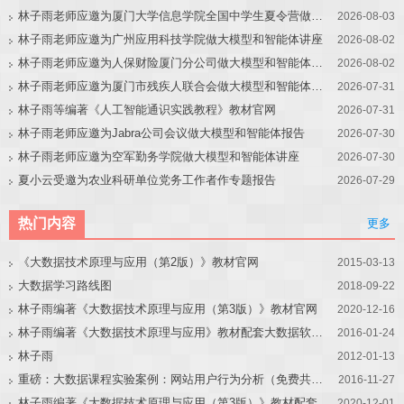
林子雨老师应邀为厦门大学信息学院全国中学生夏令营做大模型讲座
2026-08-03
林子雨老师应邀为广州应用科技学院做大模型和智能体讲座
2026-08-02
林子雨老师应邀为人保财险厦门分公司做大模型和智能体讲座
2026-08-02
林子雨老师应邀为厦门市残疾人联合会做大模型和智能体讲座
2026-07-31
林子雨等编著《人工智能通识实践教程》教材官网
2026-07-31
林子雨老师应邀为Jabra公司会议做大模型和智能体报告
2026-07-30
林子雨老师应邀为空军勤务学院做大模型和智能体讲座
2026-07-30
夏小云受邀为农业科研单位党务工作者作专题报告
2026-07-29
热门内容
更多
《大数据技术原理与应用（第2版）》教材官网
2015-03-13
大数据学习路线图
2018-09-22
林子雨编著《大数据技术原理与应用（第3版）》教材官网
2020-12-16
林子雨编著《大数据技术原理与应用》教材配套大数据软件安装和编程实践指南
2016-01-24
林子雨
2012-01-13
重磅：大数据课程实验案例：网站用户行为分析（免费共享）
2016-11-27
林子雨编著《大数据技术原理与应用（第3版）》教材配套大数据软件安装和编程实践指南
2020-12-01