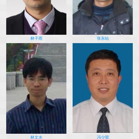
林子雨
张东站
冯少荣
林文水