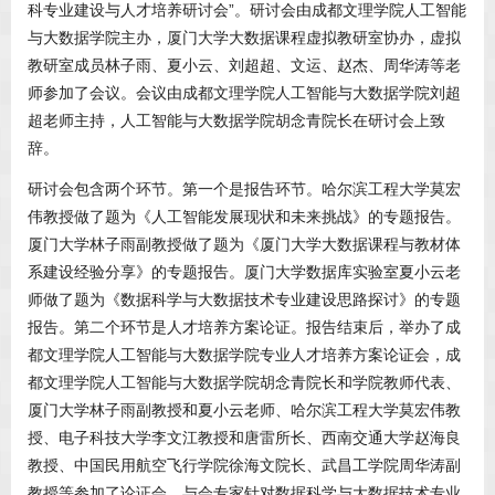
科专业建设与人才培养研讨会”。研讨会由成都文理学院人工智能
与大数据学院主办，厦门大学大数据课程虚拟教研室协办，虚拟
教研室成员林子雨、夏小云、刘超超、文运、赵杰、周华涛等老
师参加了会议。会议由成都文理学院人工智能与大数据学院刘超
超老师主持，人工智能与大数据学院胡念青院长在研讨会上致
辞。
研讨会包含两个环节。第一个是报告环节。哈尔滨工程大学莫宏
伟教授做了题为《人工智能发展现状和未来挑战》的专题报告。
厦门大学林子雨副教授做了题为《厦门大学大数据课程与教材体
系建设经验分享》的专题报告。厦门大学数据库实验室夏小云老
师做了题为《数据科学与大数据技术专业建设思路探讨》的专题
报告。第二个环节是人才培养方案论证。报告结束后，举办了成
都文理学院人工智能与大数据学院专业人才培养方案论证会，成
都文理学院人工智能与大数据学院胡念青院长和学院教师代表、
厦门大学林子雨副教授和夏小云老师、哈尔滨工程大学莫宏伟教
授、电子科技大学李文江教授和唐雷所长、西南交通大学赵海良
教授、中国民用航空飞行学院徐海文院长、武昌工学院周华涛副
教授等参加了论证会。与会专家针对数据科学与大数据技术专业