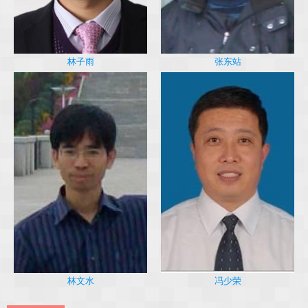
林子雨
张东站
冯少荣
林文水