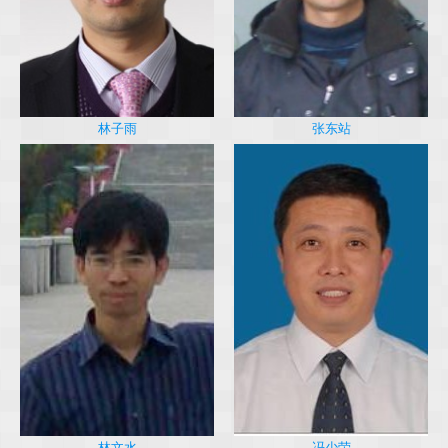
林子雨
张东站
冯少荣
林文水