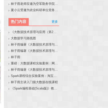
林子雨老师应邀为空军勤务学院做大模型和智能体讲座
夏小云受邀为农业科研单位党务工作者作专题报告
热门内容
更多
《大数据技术原理与应用（第2版）》教材官网
大数据学习路线图
林子雨编著《大数据技术原理与应用（第3版）》教材官网
林子雨编著《大数据技术原理与应用》教材配套大数据软件安装和编程实践指南
林子雨
重磅：大数据课程实验案例：网站用户行为分析（免费共享）
林子雨编著《大数据技术原理与应用（第3版）》教材配套大数据软件安装和编程实践指南
Spark课程综合实验案例：淘宝双11数据分析与预测
林子雨主讲入门级大数据在线课程
《Spark编程基础(Scala版)》教材官网