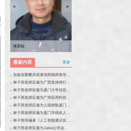
<
>
林子雨
张东站
冯少荣
林文水
最新内容
更多
实验室聚餐庆祝暑假两期师资培训班圆满结束
林子雨老师应邀为广西某律师行业培训班做大模型和智能体讲座
林子雨老师应邀为厦门大学信息学院全国中学生夏令营做大模型讲座
林子雨老师应邀为广州应用科技学院做大模型和智能体讲座
林子雨老师应邀为人保财险厦门分公司做大模型和智能体讲座
林子雨老师应邀为厦门市残疾人联合会做大模型和智能体讲座
林子雨等编著《人工智能通识实践教程》教材官网
林子雨老师应邀为Jabra公司会议做大模型和智能体报告