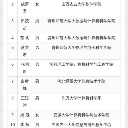
2
成丽
女
山西农业大学软件学院
君
3
田茂
男
贵州师范大学大数据与计算机科学学院
超
4
苏 明
男
贵州师范大学大数据与计算机科学学院
5
肖文
男
贵州师范大学物理与电子科学学院
君
6
张明
男
常熟理工学院计算机科学与工程学院
新
7
白彦
男
河北经贸大学信息技术学院
峰
8
王江
男
仰恩大学计算机科学系
涛
9
姚 晟
女
安徽大学计算机科学与技术学院
10
李 辉
男
中国农业大学信息与电气教学中心