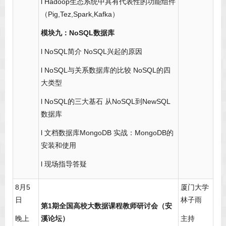
l Hadoop生态系统中具有代表性的功能组件
（Pig,Tez,Spark,Kafka）
模块九：NoSQL数据库
l NoSQL简介 NoSQL兴起的原因
l NoSQL与关系数据库的比较 NoSQL的四
大类型
l NoSQL的三大基石 从NoSQL到NewSQL
数据库
l 文档数据库MongoDB 实战：MongoDB的
安装和使用
l 现场指导答疑
8月5
厦门大学
日
林子雨
第1期全国高校大数据课程教师研讨会（安
晚上
溪论坛）
主持