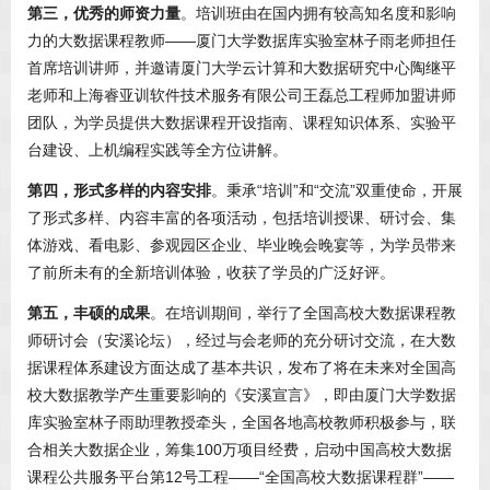
第三，优秀的师资力量
。培训班由在国内拥有较高知名度和影响
力的大数据课程教师——厦门大学数据库实验室林子雨老师担任
首席培训讲师，并邀请厦门大学云计算和大数据研究中心陶继平
老师和上海睿亚训软件技术服务有限公司王磊总工程师加盟讲师
团队，为学员提供大数据课程开设指南、课程知识体系、实验平
台建设、上机编程实践等全方位讲解。
第四，形式多样的内容安排
。秉承“培训”和“交流”双重使命，开展
了形式多样、内容丰富的各项活动，包括培训授课、研讨会、集
体游戏、看电影、参观园区企业、毕业晚会晚宴等，为学员带来
了前所未有的全新培训体验，收获了学员的广泛好评。
第五，丰硕的成果
。在培训期间，举行了全国高校大数据课程教
师研讨会（安溪论坛），经过与会老师的充分研讨交流，在大数
据课程体系建设方面达成了基本共识，发布了将在未来对全国高
校大数据教学产生重要影响的《安溪宣言》，即由厦门大学数据
库实验室林子雨助理教授牵头，全国各地高校教师积极参与，联
合相关大数据企业，筹集100万项目经费，启动中国高校大数据
课程公共服务平台第12号工程——“全国高校大数据课程群”——