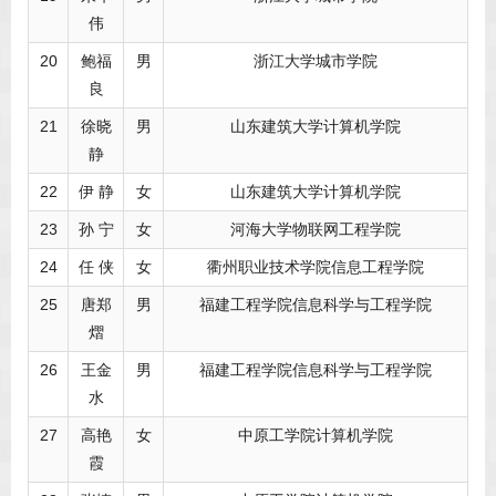
伟
20
鲍福
男
浙江大学城市学院
良
21
徐晓
男
山东建筑大学计算机学院
静
22
伊 静
女
山东建筑大学计算机学院
23
孙 宁
女
河海大学物联网工程学院
24
任 侠
女
衢州职业技术学院信息工程学院
25
唐郑
男
福建工程学院信息科学与工程学院
熠
26
王金
男
福建工程学院信息科学与工程学院
水
27
高艳
女
中原工学院计算机学院
霞