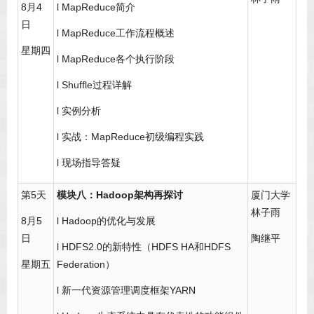
8月4
l MapReduce简介
日
l MapReduce工作流程概述
星期四
l MapReduce各个执行阶段
l Shuffle过程详解
l 实例分析
l 实战：MapReduce初级编程实践
l 现场指导答疑
第5天
模块八：Hadoop架构再探讨
厦门大学
林子雨
8月5
l Hadoop的优化与发展
日
陶继平
l HDFS2.0的新特性（HDFS HA和HDFS
星期五
Federation）
l 新一代资源管理调度框架YARN