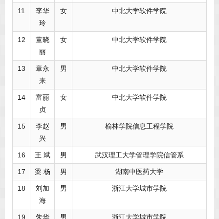
11
李华
女
中北大学软件学院
玲
12
董晓
女
中北大学软件学院
丽
13
章永
男
中北大学软件学院
来
14
富丽
女
中北大学软件学院
贞
15
李赵
男
榆林学院信息工程学院
兴
16
王 斌
男
武汉理工大学管理学院信管系
17
梁 杨
男
湖南中医药大学
18
刘加
男
浙江大学城市学院
海
19
朱华
男
浙江大学城市学院