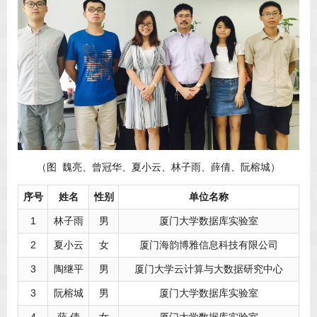
（图 魏亮、曾冠华、夏小云、林子雨、薛倩、阮榕城）
序号
姓名
性别
单位名称
1
林子雨
男
厦门大学数据库实验室
2
夏小云
女
厦门海韵博雅信息科技有限公司
3
陶继平
男
厦门大学云计算与大数据研究中心
3
阮榕城
男
厦门大学数据库实验室
4
薛 倩
女
厦门大学数据库实验室