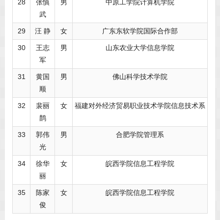
28
张慎
男
中原工学院计算机学院
武
29
汪 静
女
广东东软学院国际合作部
30
王志
男
山东农业大学信息学院
军
31
黄国
男
佛山科学技术学院
顺
32
裴丽
女
福建对外经济贸易职业技术学院信息技术系
鹊
33
郭伟
男
合肥学院管理系
光
34
徐华
女
皖西学院信息工程学院
丽
35
陈家
女
皖西学院信息工程学院
俊