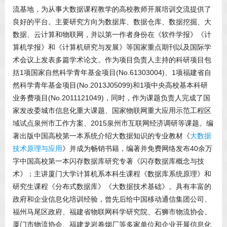
流基地，为从事大数据课程教学的高校教师开展培训交流提供了
良好的平台。主要研究方向为数据库、数据仓库、数据挖掘、大
数据、云计算和物联网，并以第一作者身份在《软件学报》《计
算机学报》和《计算机研究与发展》等国家重点期刊以及国际学
术会议上发表多篇学术论文。作为项目负责人主持的科研项目包
括1项国家自然科学青年基金项目(No.61303004)、1项福建省自
然科学青年基金项目(No.2013J05099)和1项中央高校基本科研
业务费项目(No.2011121049)，同时，作为课题负责人完成了国
家发改委城市信息化重大课题、国家物联网重大应用示范工程区
域试点泉州市工作方案、2015泉州市互联网经济调研等课题。编
著出版中国高校第一本系统介绍大数据知识的专业教材《
大数据
技术原理与应用
》并成为畅销书籍，编著并免费网络发布40余万
字中国高校第一本闪存数据库研究专著《闪存数据库概念与技
术》；主讲厦门大学计算机系本科生课程《数据库系统原理》和
研究生课程《分布式数据库》《大数据技术基础》。具有丰富的
政府和企业信息化培训经验，曾先后给中国移动通信集团公司、
福州马尾区政府、福建省物联网科学研究院、石狮市物流协会、
厦门市物流协会、福建龙岩卷烟厂等多家单位和企业开展信息化