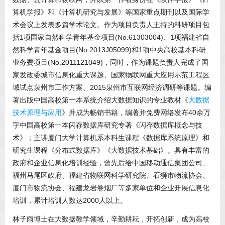
算机学报》和《计算机研究与发展》等国家重点期刊以及国际学
术会议上发表多篇学术论文。作为项目负责人主持的科研项目包
括1项国家自然科学青年基金项目(No.61303004)、1项福建省自
然科学青年基金项目(No.2013J05099)和1项中央高校基本科研
业务费项目(No.2011121049)，同时，作为课题负责人完成了国
家发改委城市信息化重大课题、国家物联网重大应用示范工程区
域试点泉州市工作方案、2015泉州市互联网经济调研等课题。编
著出版中国高校第一本系统介绍大数据知识的专业教材《
大数据
技术原理与应用
》并成为畅销书籍，编著并免费网络发布40余万
字中国高校第一本闪存数据库研究专著《闪存数据库概念与技
术》；主讲厦门大学计算机系本科生课程《数据库系统原理》和
研究生课程《分布式数据库》《大数据技术基础》。具有丰富的
政府和企业信息化培训经验，曾先后给中国移动通信集团公司、
福州马尾区政府、福建省物联网科学研究院、石狮市物流协会、
厦门市物流协会、福建龙岩卷烟厂等多家单位和企业开展信息化
培训，累计培训人数达2000人以上。
林子雨博士在大数据教学领域，辛勤耕耘，开拓创新，成为高校