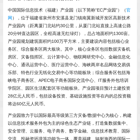
中国国际信息技术（福建）产业园（以下简称“EC产业园”）（
官
网
），位于福建省泉州市安溪县龙门镇南翼新城开发区高新技术
产业园内（距离厦门北站约30公里，从厦门北站直接上高速公路
20分钟直达园区，全程高速无红绿灯），总占地面积约1300亩。
产业园规划建筑面积约100万平方米，主要建设内容包括核心业
务区、综合服务区两大板块。其中，核心业务区包括数据灾备机
房区、灾备指挥区、云计算中心、物联网研究中心、金融信息化
中心、通讯运营中心、医疗运营中心、海峡两岸名品网络交易俱
乐部、特色行业无纸化交易中心等功能板块；综合服务区包括海
峡电子商务区、APEC电子商务国际交流中心、IT服务外包培训
学院区、园区生活配套区等功能板块。产业园项目预计土建投资
28亿元人民币，包括设备投资、基础设施投资等在内的总投资额
将达60亿元人民币。
产业园致力于以国际最高等级第三方灾备/数据中心为核心，构建
以信息技术服务外包为主的绿色生态产业链，打造集数据集中、
安全管理、云服务、电子商务、数字金融、信息技术教育、国际
交流、投融资环境等功能为一体，覆盖福建、辐射海西的国际一