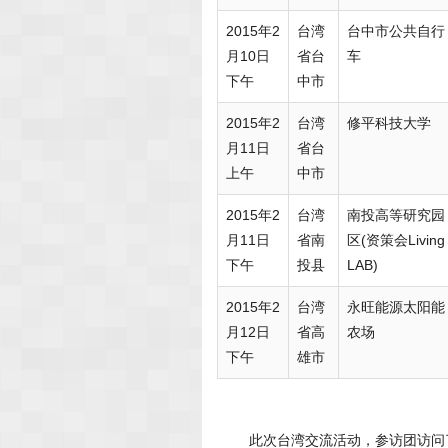
2015年2
台湾
台中市公共自行
月10日
省台
车
下午
中市
2015年2
台湾
修平科技大学
月11日
省台
上午
中市
2015年2
台湾
南投高等研究园
月11日
省南
区(资策会Living
下午
投县
LAB)
2015年2
台湾
永旺能源太阳能
月12日
省高
农场
下午
雄市
此次台湾交流活动，参访团访问了国