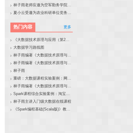
林子雨老师应邀为空军勤务学院做大模型和智能体讲座
夏小云受邀为农业科研单位党务工作者作专题报告
热门内容
更多
《大数据技术原理与应用（第2版）》教材官网
大数据学习路线图
林子雨编著《大数据技术原理与应用（第3版）》教材官网
林子雨编著《大数据技术原理与应用》教材配套大数据软件安装和编程实践指南
林子雨
重磅：大数据课程实验案例：网站用户行为分析（免费共享）
林子雨编著《大数据技术原理与应用（第3版）》教材配套大数据软件安装和编程实践指南
Spark课程综合实验案例：淘宝双11数据分析与预测
林子雨主讲入门级大数据在线课程
《Spark编程基础(Scala版)》教材官网