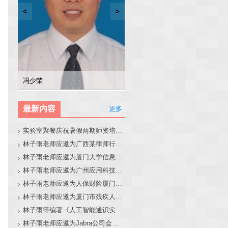
<
>
林子雨
张东站
冯少荣
林文水
最新内容
更多
实验室聚餐庆祝暑假两期师资培训班圆满结束
林子雨老师应邀为广西某律师行业培训班做大模型和智能体讲座
林子雨老师应邀为厦门大学信息学院全国中学生夏令营做大模型讲座
林子雨老师应邀为广州应用科技学院做大模型和智能体讲座
林子雨老师应邀为人保财险厦门分公司做大模型和智能体讲座
林子雨老师应邀为厦门市残疾人联合会做大模型和智能体讲座
林子雨等编著《人工智能通识实践教程》教材官网
林子雨老师应邀为Jabra公司会议做大模型和智能体报告