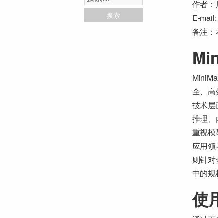
作者：
E-mail:
备注：
Mi
Min
全、高
技术层面
推理、
重视模
应用领
则针对
中的规
使用