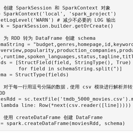
. 创建 SparkSession 和 SparkContext 对象

= SparkContext('local', 'spark_project')

setLogLevel('WARN') # 减少不必要的 LOG 输出

rk = SparkSession.builder.getOrCreate()

. 为 RDD 转为 DataFrame 创建 schema

emaString = "budget,genres,homepage,id,keywor
overview,popularity,production_companies,prod
e,runtime,spoken_languages,status,tagline,titl
lds = [StructField(field, StringType(), True)

ld in schemaString.split(")]

ema = StructType(fields)

3. 对于每一行用逗号分隔的数据，使用 csv 模块进行解析并转为 
D

iesRdd = sc.textFile('tmdb_5000_movies.csv').m
)

. 使用 createDataFrame 创建 DataFrame
