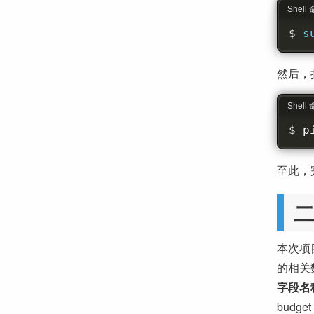
Shell
s
然后，执
Shell
p
至此，
本次项目
的相关数
字段名
budge