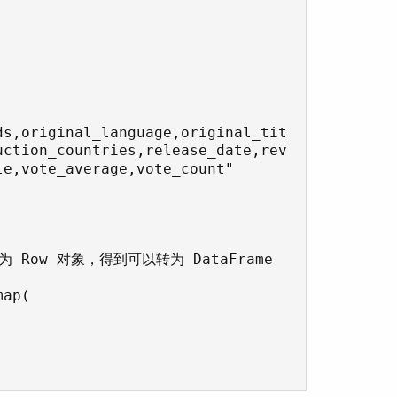
ds,original_language,original_tit
uction_countries,release_date,rev
e,vote_average,vote_count"

Row 对象，得到可以转为 DataFrame 
ap(
