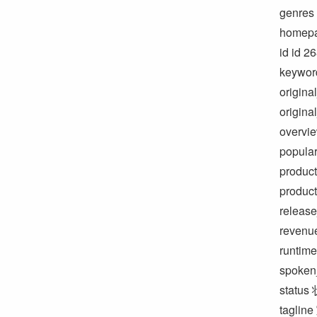
genres 
homep
id id 2
keyword
origin
origina
overvie
popula
product
product
releas
reven
runtim
spoken_
status
taglin