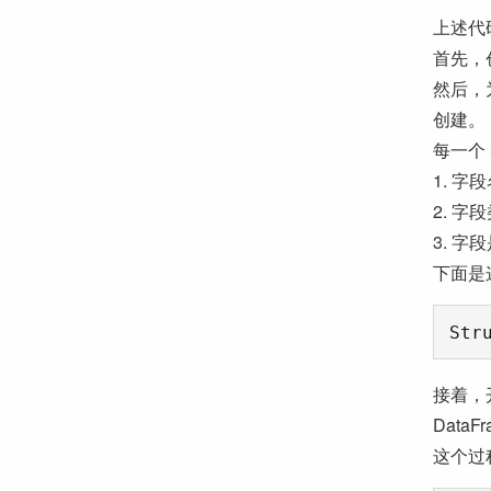
上述代
首先，创建
然后，为 
创建。
每一个 
1. 字
2. 字
3. 字
下面是
接着，开
Data
这个过