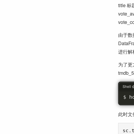
title 标
vote_a
vote_
由于数据
Data
进行解
为了更
tmdb
Shell
h
此时文件