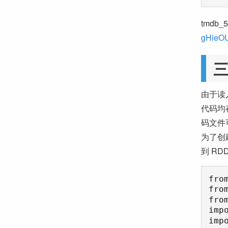
tmdb
gHieO
三
由于读
代码均存
码文件
为了创建
到 RDD
fro
fro
fro
imp
impo