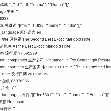
体裁 "[{""id"": 18, ""name"": ""Drama""}]"
age 主页 ""
68238
s 关键词 "[{""id"": 14636, ""name"": ""india""}]"
al_language 原始语言 en
l_title 原标题 The Second Best Exotic Marigold Hotel
w 概览 As the Best Exotic Marigold Hotel ...
rity 流行度 17.592299
ion_companies 生产公司 "[{""name"": ""Fox Searchlight Pictures"", 
ion_countries 生产国家 "[{""iso31661"": ""GB"", ""name"": ""Unite
e_date 发行日期 2015-02-26
ue 盈收 85978266
e 片长 122
languages 语言 "[{""iso6391"": ""en"", ""name"": ""English""}]"
 状态 Released
e 宣传语 ""