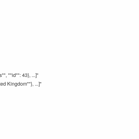
""id"": 43}, ...]"
d Kingdom""}, ...]"