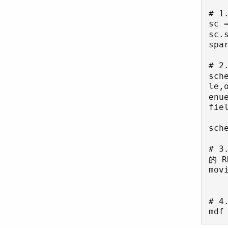
# 1
sc 
sc.
spa
# 2
sch
le,
enu
fie
          for fie
sch
# 
的 RD
mov
    lambda line: Row(*next(csv.reader([line])))
# 4