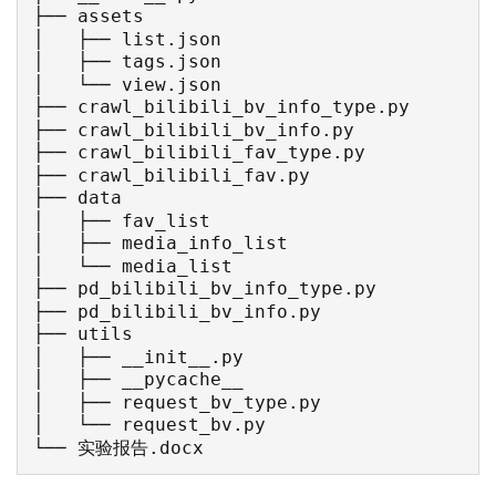
├── assets

│   ├── list.json

│   ├── tags.json

│   └── view.json

├── crawl_bilibili_bv_info_type.py

├── crawl_bilibili_bv_info.py

├── crawl_bilibili_fav_type.py

├── crawl_bilibili_fav.py

├── data

│   ├── fav_list

│   ├── media_info_list

│   └── media_list

├── pd_bilibili_bv_info_type.py

├── pd_bilibili_bv_info.py

├── utils

│   ├── __init__.py

│   ├── __pycache__

│   ├── request_bv_type.py

│   └── request_bv.py

└── 实验报告.docx