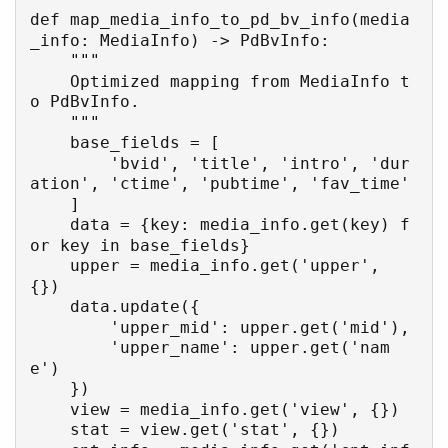
def map_media_info_to_pd_bv_info(media
_info: MediaInfo) -> PdBvInfo:

    """

    Optimized mapping from MediaInfo t
o PdBvInfo.

    """

    base_fields = [

        'bvid', 'title', 'intro', 'dur
ation', 'ctime', 'pubtime', 'fav_time'

    ]

    data = {key: media_info.get(key) f
or key in base_fields}

    upper = media_info.get('upper', 
{})

    data.update({

        'upper_mid': upper.get('mid'),

        'upper_name': upper.get('nam
e')

    })

    view = media_info.get('view', {})

    stat = view.get('stat', {})
