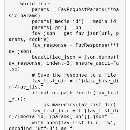
    while True:

        params = FavRequestParams(**ba
sic_params)

        params["media_id"] = media_id

        params["pn"] = pn

        fav_json = get_fav_json(url, p
arams, cookie)

        fav_response = FavResponse(**f
av_json)

        beautified_json = json.dumps(f
av_response, indent=2, ensure_ascii=Fa
lse)

        # Save the response to a file

        fav_list_dir = f"{data_base_di
r}/fav_list"

        if not os.path.exists(fav_list
_dir):

            os.makedirs(fav_list_dir)

        fav_list_file = f"{fav_list_di
r}/{media_id}-{params['pn']}.json"

        with open(fav_list_file, 'w', 
encoding='utf-8') as f:
