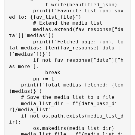
            f.write(beautified_json)

        print(f"Favorite list {pn} sav
ed to: {fav_list_file}")

        # Extend the media list

        medias.extend(fav_response["da
ta"]["medias"])

        print(f"Fetched page: {pn}, to
tal medias: {len(fav_response['data']
['medias'])}")

        if not fav_response["data"]["h
as_more"]:

            break

        pn += 1

    print(f"Total medias fetched: {len
(medias)}")

    # Save the media list to a file

    media_list_dir = f"{data_base_di
r}/media_list"

    if not os.path.exists(media_list_d
ir):

        os.makedirs(media_list_dir)

    media_list_file = f"{media_list_di