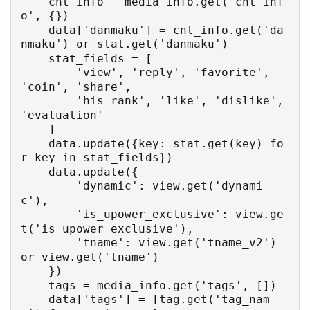
    cnt_info = media_info.get('cnt_inf
o', {})

    data['danmaku'] = cnt_info.get('da
nmaku') or stat.get('danmaku')

    stat_fields = [

        'view', 'reply', 'favorite', 
'coin', 'share',

        'his_rank', 'like', 'dislike', 
'evaluation'

    ]

    data.update({key: stat.get(key) fo
r key in stat_fields})

    data.update({

        'dynamic': view.get('dynami
c'),

        'is_upower_exclusive': view.ge
t('is_upower_exclusive'),

        'tname': view.get('tname_v2') 
or view.get('tname')

    })

    tags = media_info.get('tags', [])

    data['tags'] = [tag.get('tag_nam