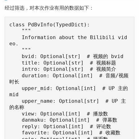
经过筛选，对本次作业有用的数据如下：
class PdBvInfo(TypedDict):

    """

    Information about the Bilibili vid
eo.

    """

    bvid: Optional[str]  # 视频的 bvid

    title: Optional[str]  # 视频标题

    intro: Optional[str]  # 视频简介

    duration: Optional[int]  # 音频/视频
时长

    upper_mid: Optional[int]  # UP 主的 
mid

    upper_name: Optional[str]  # UP 主
的名称

    view: Optional[int]  # 播放数

    danmaku: Optional[int]  # 弹幕数

    reply: Optional[int]  # 评论数

    favorite: Optional[int]  # 收藏数

    coin: Optional[int]  # 硬币数
