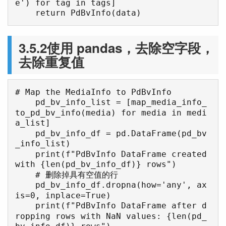
e') for tag in tags]

    return PdBvInfo(data)
3.5.2使用 pandas，去除空字段，
去除重复值
# Map the MediaInfo to PdBvInfo

    pd_bv_info_list = [map_media_info_
to_pd_bv_info(media) for media in medi
a_list]

    pd_bv_info_df = pd.DataFrame(pd_bv
_info_list)

    print(f"PdBvInfo DataFrame created 
with {len(pd_bv_info_df)} rows")

    # 删除掉具有空值的行

    pd_bv_info_df.dropna(how='any', ax
is=0, inplace=True)

    print(f"PdBvInfo DataFrame after d
ropping rows with NaN values: {len(pd_