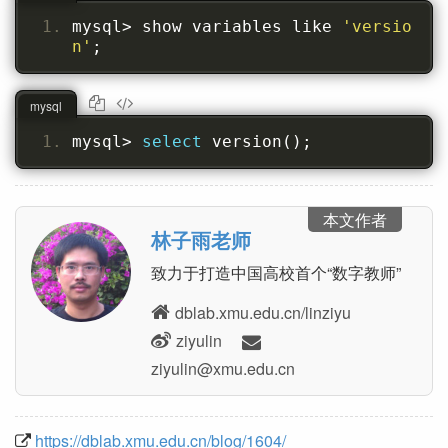
mysql
>
 show variables like 
'versio
n'
;
mysql
mysql
>
select
 version
();
本文作者
林子雨老师
致力于打造中国高校首个“数字教师”
dblab.xmu.edu.cn/linziyu
ziyulin
nc.ude.umx@niluyiz
https://dblab.xmu.edu.cn/blog/1604/