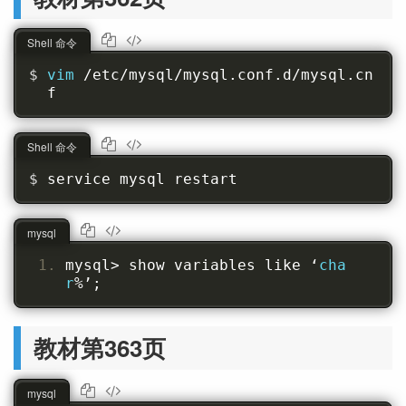
Shell 命令
vim 
/etc/mysql/mysql.conf.d/mysql.cn
f
Shell 命令
service mysql restart
mysql
mysql
>
 show variables like 
‘
cha
r
%’;
教材第363页
mysql