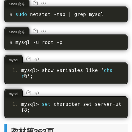
Shell 命令
sudo 
netstat -tap | grep mysql
Shell 命令
mysql -u root -p
mysql
mysql
>
 show variables like 
‘
cha
r
%’;
mysql
mysql
>
set
 character_set_server
=
ut
f8
;
教材第362页