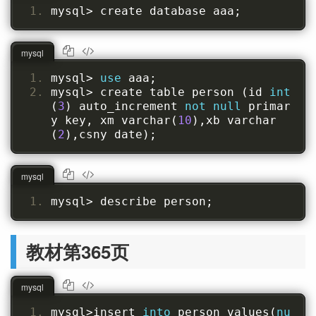
mysql
>
 create database aaa
;
mysql
mysql
>
use
 aaa
;
mysql
>
 create table person 
(
id 
int
(
3
)
 auto_increment 
not
null
 primar
y key
,
 xm varchar
(
10
),
xb varchar
(
2
),
csny date
);
mysql
mysql
>
 describe person
;
教材第365页
mysql
mysql
>
insert 
into
 person values
(
nu