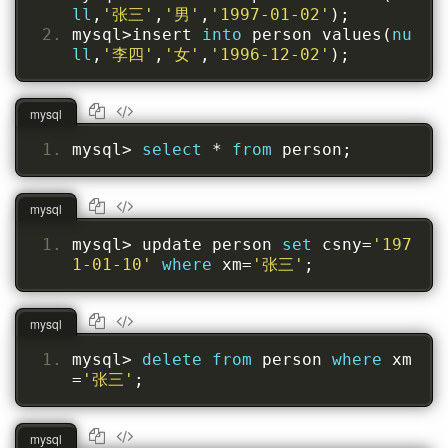
ll
,
'张三'
,
'男'
,
'1997-01-02'
);
mysql
>
insert 
into
 person values
(
nu
ll
,
'李四'
,
'女'
,
'1996-12-02'
);
mysql
mysql
>
select
*
from
 person
;
mysql
mysql
>
 update person 
set
 csny
=
'197
1-01-10'
where
 xm
=
'张三'
;
mysql
mysql
>
delete
from
 person 
where
 xm
=
'张三'
;
mysql