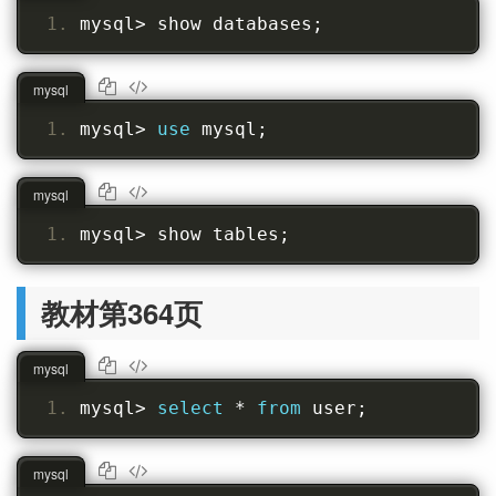
mysql
>
 show databases
;
mysql
mysql
>
use
 mysql
;
mysql
mysql
>
 show tables
;
教材第364页
mysql
mysql
>
select
*
from
 user
;
mysql