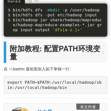
Shell 命令
bin/hdfs dfs 
-mkdir 
-p /user/hadoop
bin/hdfs dfs -put etc/hadoop input
bin/hadoop jar share/hadoop/mapreduc
e/hadoop-mapreduce-examples-*.jar gr
ep input output 
'dfs[a-z.]+'
附加教程: 配置PATH环境变
量
在 ~/.bashrc 最前面加入如下单独一行:
export PATH=$PATH:/usr/local/hadoop/sb
本文作者