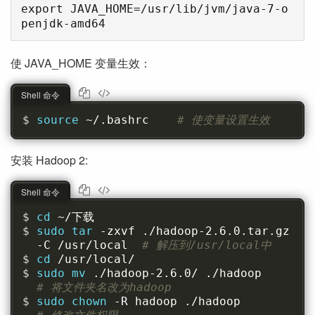
export JAVA_HOME=/usr/lib/jvm/java-7-o
使 JAVA_HOME 变量生效：
Shell 命令
source 
~/.bashrc    
# 使变量设置生效
安装 Hadoop 2:
Shell 命令
cd 
~/下载
sudo tar 
-zxvf ./hadoop-2.6.0.tar.gz 
-C /usr/local  
# 解压到/usr/local中
cd 
/usr/local/
sudo mv 
./hadoop-2.6.0/ ./hado
# 将文件夹名改为hadoop
sudo chown 
-R hadoop ./hadoop        