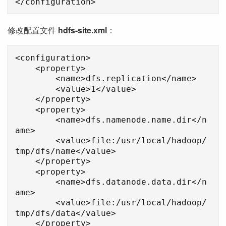
修改配置文件
hdfs-site.xml
：
<configuration>

    <property>

        <name>dfs.replication</name>

        <value>1</value>

    </property>

    <property>

        <name>dfs.namenode.name.dir</n
ame>

        <value>file:/usr/local/hadoop/
tmp/dfs/name</value>

    </property>

    <property>

        <name>dfs.datanode.data.dir</n
ame>

        <value>file:/usr/local/hadoop/
tmp/dfs/data</value>

    </property>
