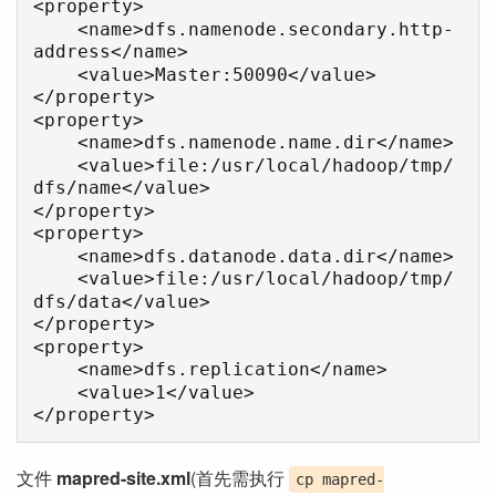
<property>

    <name>dfs.namenode.secondary.http-
address</name>

    <value>Master:50090</value>

</property>

<property>

    <name>dfs.namenode.name.dir</name>

    <value>file:/usr/local/hadoop/tmp/
dfs/name</value>

</property>

<property>

    <name>dfs.datanode.data.dir</name>

    <value>file:/usr/local/hadoop/tmp/
dfs/data</value>

</property>

<property>

    <name>dfs.replication</name>

    <value>1</value>

文件
mapred-site.xml
(首先需执行
cp mapred-