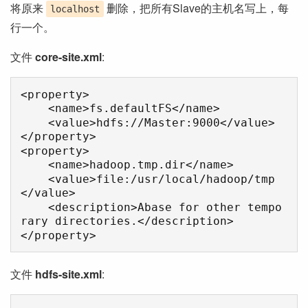
将原来
删除，把所有Slave的主机名写上，每
localhost
行一个。
文件
core-site.xml
:
<property>

    <name>fs.defaultFS</name>

    <value>hdfs://Master:9000</value>

</property>

<property>

    <name>hadoop.tmp.dir</name>

    <value>file:/usr/local/hadoop/tmp
</value>

    <description>Abase for other tempo
rary directories.</description>

文件
hdfs-site.xml
: