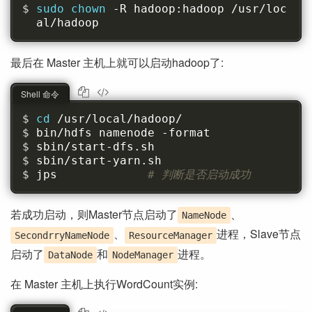
sudo chown 
-R hadoop:hadoop /usr/loc
al/hadoop
最后在 Master 主机上就可以启动hadoop了:
Shell 命令
cd 
/usr/local/hadoop/
bin/hdfs namenode -format
sbin/start-dfs.sh
sbin/start-yarn.sh
jps             
# 判断是否启动成功
若成功启动，则Master节点启动了
、
NameNode
、
进程，Slave节点
SecondrryNameNode
ResourceManager
启动了
和
进程。
DataNode
NodeManager
在 Master 主机上执行WordCount实例: