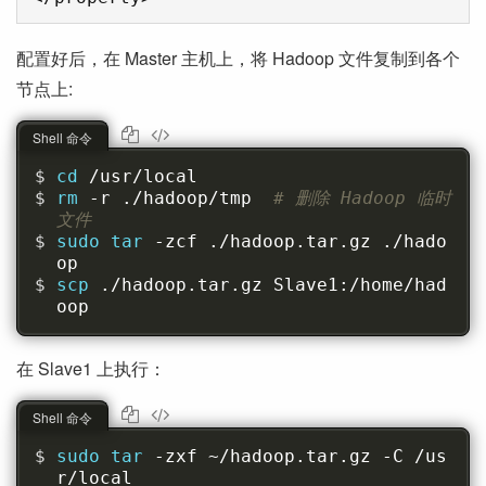
配置好后，在 Master 主机上，将 Hadoop 文件复制到各个
节点上:
Shell 命令
cd 
/usr/local
rm 
-r ./hadoop/tmp  
# 删除 Hadoop 临时
文件
sudo tar 
-zcf ./hadoop.tar.gz ./hado
op
scp 
./hadoop.tar.gz Slave1:/home/had
oop
在 Slave1 上执行：
Shell 命令
sudo tar 
-zxf ~/hadoop.tar.gz -C /us
r/local