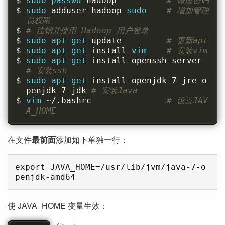
sudo passwd 
hadoop          
# 修改密码
sudo 
adduser hadoop 
sudo    
# 增加管理
员权限
# 注销并使用 Hadoop 用户登录
sudo apt-get 
update         
# 更新apt
sudo apt-get 
install 
vim    
# 安装vim
sudo apt-get 
install openssh-server  
# 安装ssh
sudo apt-get 
install openjdk-7-jre o
penjdk-7-jdk 
# 安装Java
vim 
~/.bashrc               
# 设置JAV
A_HOME
在文件
最前面
添加如下单独一行：
export JAVA_HOME=/usr/lib/jvm/java-7-o
使 JAVA_HOME 变量生效：