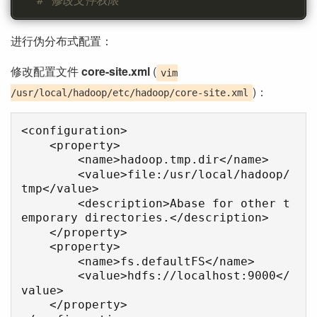
# 修改文件权限
进行伪分布式配置：
修改配置文件
core-site.xml
(
vim
)：
/usr/local/hadoop/etc/hadoop/core-site.xml
<configuration>

    <property>

        <name>hadoop.tmp.dir</name>

        <value>file:/usr/local/hadoop/
tmp</value>

        <description>Abase for other t
emporary directories.</description>

    </property>

    <property>

        <name>fs.defaultFS</name>

        <value>hdfs://localhost:9000</
value>

    </property>
