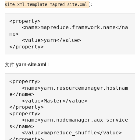
):
site.xml.template mapred-site.xml
<property>

    <name>mapreduce.framework.name</na
me>

    <value>yarn</value>

文件
yarn-site.xml
：
<property>

    <name>yarn.resourcemanager.hostnam
e</name>

    <value>Master</value>

</property>

<property>

    <name>yarn.nodemanager.aux-service
s</name>

    <value>mapreduce_shuffle</value>
