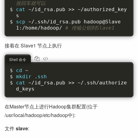
按回车就可以
cat 
~/id_rsa.pub >> ~/authorized_key
s
scp 
~/.ssh/id_rsa.pub hadoop@Slave
1:/home/hadoop/ 
# 传输公钥到Slave1
接着在 Slave1 节点上执行
Shell 命令
cd 
~
mkdir 
.
ssh
cat 
~/id_rsa.pub >> ~/.ssh/authorize
d_keys
在Master节点上进行Hadoop集群配置(位于
/usr/local/hadoop/etc/hadoop中):
文件
slave
: