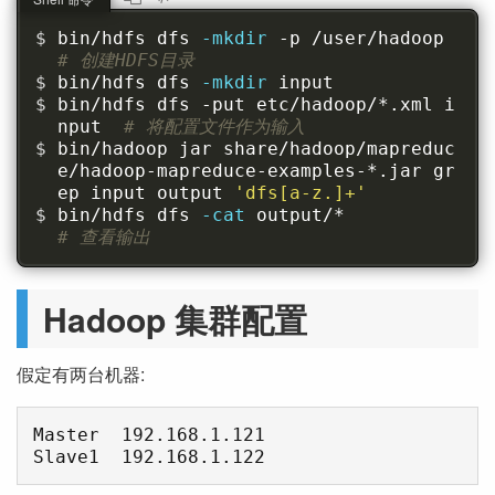
bin/hdfs dfs 
-mkdir 
-p /user/hadoop   
# 创建HDFS目录
bin/hdfs dfs 
-mkdir 
input
bin/hdfs dfs -put etc/hadoop/*.xml i
nput  
# 将配置文件作为输入
bin/hadoop jar share/hadoop/mapreduc
e/hadoop-mapreduce-examples-*.jar gr
ep input output 
'dfs[a-z.]+'
bin/hdfs dfs 
-cat 
output/*            
# 查看输出
Hadoop 集群配置
假定有两台机器:
Master  192.168.1.121
