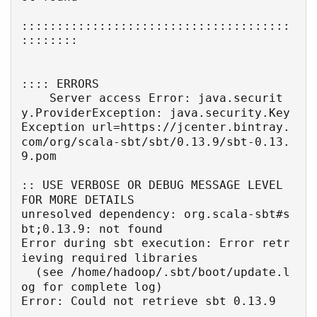
::::::::::::::::::::::::::::::::::::::
::::::::

:::: ERRORS

    Server access Error: java.securit
y.ProviderException: java.security.Key
Exception url=https://jcenter.bintray.
com/org/scala-sbt/sbt/0.13.9/sbt-0.13.
9.pom

:: USE VERBOSE OR DEBUG MESSAGE LEVEL 
FOR MORE DETAILS

unresolved dependency: org.scala-sbt#s
bt;0.13.9: not found

Error during sbt execution: Error retr
ieving required libraries

  (see /home/hadoop/.sbt/boot/update.l
og for complete log)
