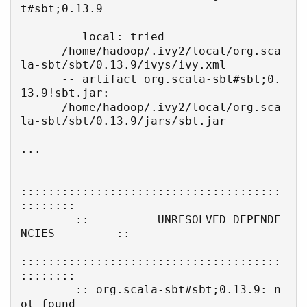
t#sbt;0.13.9

    ==== local: tried

      /home/hadoop/.ivy2/local/org.sca
la-sbt/sbt/0.13.9/ivys/ivy.xml

      -- artifact org.scala-sbt#sbt;0.
13.9!sbt.jar:

      /home/hadoop/.ivy2/local/org.sca
la-sbt/sbt/0.13.9/jars/sbt.jar

...

::::::::::::::::::::::::::::::::::::::
::::::::

        ::          UNRESOLVED DEPENDE
NCIES         ::

::::::::::::::::::::::::::::::::::::::
::::::::

        :: org.scala-sbt#sbt;0.13.9: n
ot found
