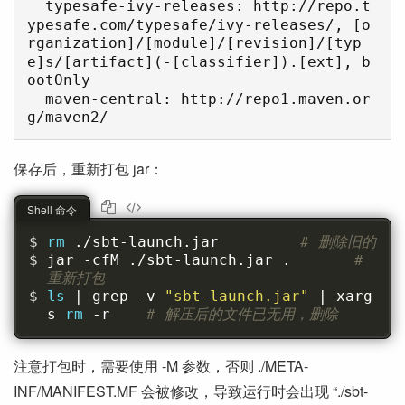
  typesafe-ivy-releases: http://repo.t
ypesafe.com/typesafe/ivy-releases/, [o
rganization]/[module]/[revision]/[typ
e]s/[artifact](-[classifier]).[ext], b
ootOnly

  maven-central: http://repo1.maven.or
保存后，重新打包 jar：
Shell 命令
rm 
./sbt-launch.jar         
# 删除旧的
jar -cfM ./sbt-launch.jar .       
# 
重新打包
ls 
| grep -v 
"sbt-launch.jar"
 | xarg
s 
rm 
-r    
# 解压后的文件已无用，删除
注意打包时，需要使用 -M 参数，否则 ./META-
INF/MANIFEST.MF 会被修改，导致运行时会出现 “./sbt-