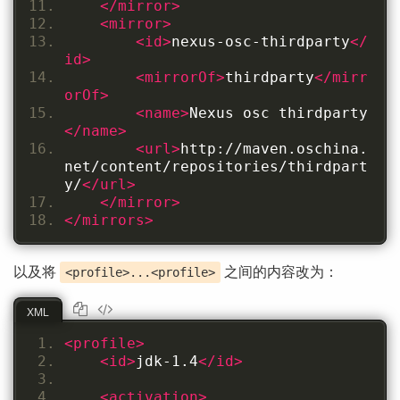
</mirror>
<mirror>
<id>
nexus-osc-thirdparty
</
id>
<mirrorOf>
thirdparty
</mirr
orOf>
<name>
Nexus osc thirdparty
</name>
<url>
http://maven.oschina.
net/content/repositories/thirdpart
y/
</url>
</mirror>
</mirrors>
以及将
之间的内容改为：
<profile>...<profile>
XML
<profile>
<id>
jdk-1.4
</id>
<activation>