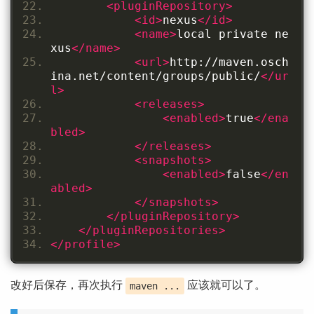
<pluginRepository>
<id>
nexus
</id>
<name>
local private ne
xus
</name>
<url>
http://maven.osch
ina.net/content/groups/public/
</ur
l>
<releases>
<enabled>
true
</ena
bled>
</releases>
<snapshots>
<enabled>
false
</en
abled>
</snapshots>
</pluginRepository>
</pluginRepositories>
</profile>
改好后保存，再次执行
应该就可以了。
maven ...