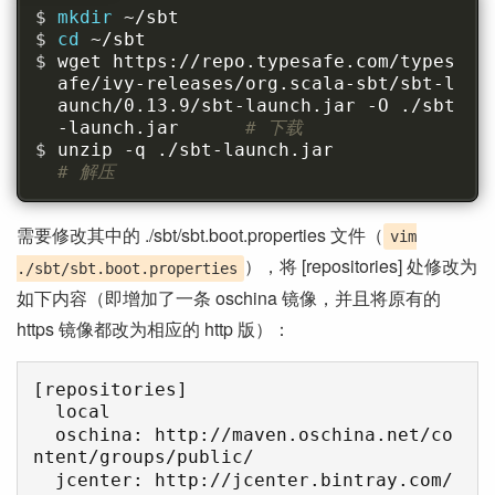
mkdir 
~/sbt
cd 
~/sbt
wget https://repo.typesafe.com/types
afe/ivy-releases/org.scala-sbt/sbt-l
aunch/0.13.9/sbt-launch.jar -O ./sbt
-launch.jar      
# 下载
unzip -q ./sbt-launch.jar           
# 解压
需要修改其中的 ./sbt/sbt.boot.properties 文件（
vim
），将 [repositories] 处修改为
./sbt/sbt.boot.properties
如下内容（即增加了一条 oschina 镜像，并且将原有的
https 镜像都改为相应的 http 版）：
[repositories]

  local

  oschina: http://maven.oschina.net/co
ntent/groups/public/

  jcenter: http://jcenter.bintray.com/
