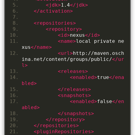
<jdk>
1.4
</jdk>
</activation>
<repositories>
<repository>
<id>
nexus
</id>
<name>
local private ne
xus
</name>
<url>
http://maven.osch
ina.net/content/groups/public/
</ur
l>
<releases>
<enabled>
true
</ena
bled>
</releases>
<snapshots>
<enabled>
false
</en
abled>
</snapshots>
</repository>
</repositories>
<pluginRepositories>