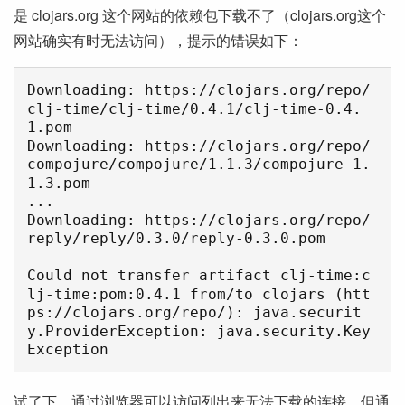
是 clojars.org 这个网站的依赖包下载不了（clojars.org这个
网站确实有时无法访问），提示的错误如下：
Downloading: https://clojars.org/repo/
clj-time/clj-time/0.4.1/clj-time-0.4.
1.pom

Downloading: https://clojars.org/repo/
compojure/compojure/1.1.3/compojure-1.
1.3.pom

...

Downloading: https://clojars.org/repo/
reply/reply/0.3.0/reply-0.3.0.pom

Could not transfer artifact clj-time:c
lj-time:pom:0.4.1 from/to clojars (htt
ps://clojars.org/repo/): java.securit
y.ProviderException: java.security.Key
试了下，通过浏览器可以访问列出来无法下载的连接，但通