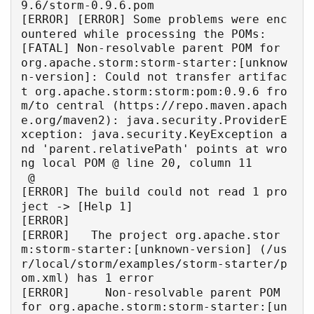
9.6/storm-0.9.6.pom

[ERROR] [ERROR] Some problems were enc
ountered while processing the POMs:

[FATAL] Non-resolvable parent POM for 
org.apache.storm:storm-starter:[unknow
n-version]: Could not transfer artifac
t org.apache.storm:storm:pom:0.9.6 fro
m/to central (https://repo.maven.apach
e.org/maven2): java.security.ProviderE
xception: java.security.KeyException a
nd 'parent.relativePath' points at wro
ng local POM @ line 20, column 11

 @ 

[ERROR] The build could not read 1 pro
ject -> [Help 1]

[ERROR]   

[ERROR]   The project org.apache.stor
m:storm-starter:[unknown-version] (/us
r/local/storm/examples/storm-starter/p
om.xml) has 1 error

[ERROR]     Non-resolvable parent POM 
for org.apache.storm:storm-starter:[un