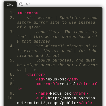
XML
<mirrors>
<!-- mirror | Specifies a repo
sitory mirror site to use instead 
of a given 
        repository. The repository 
that | this mirror serves has an I
D that matches 
        the mirrorOf element of th
is mirror. IDs are used | for inhe
ritance and direct 
        lookup purposes, and must 
be unique across the set of mirror
s. | -->
<mirror>
<id>
nexus-osc
</id>
<mirrorOf>
central
</mirrorO
f>
<name>
Nexus osc
</name>
<url>
http://maven.oschina.
net/content/groups/public/
</url>