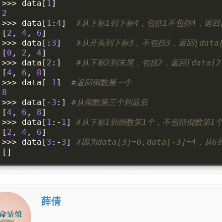
>>>
 data
[
1
]
2
>>>
 data
[
1
:
4
]
#从下标1到下标4，包括1不包括4，返回[dat
[
2
,
4
,
6
]
>>>
 data
[:
3
]
#从开头到下标3，不包括3，返回[data[0]
[
0
,
2
,
4
]
>>>
 data
[
2
:]
#从下标2到末尾，包括2，返回[data[2],
[
4
,
6
,
8
]
>>>
 data
[-
1
]
#返回倒数第一个
8
>>>
 data
[-
3
:]
#从倒数第三个到最后
[
4
,
6
,
8
]
>>>
 data
[
1
:-
1
]
#从下标1到倒数第1个，不包括倒数第1
[
2
,
4
,
6
]
>>>
 data
[
3
:-
3
]
#因为data[3]=6,data[-3]=4
[]
薛倩