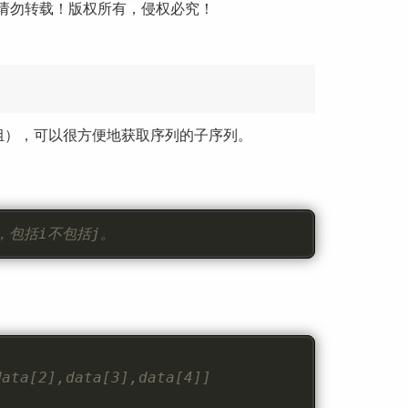
请勿转载！版权所有，侵权必究！
/元组），可以很方便地获取序列的子序列。
，包括i不包括j。
ta[2],data[3],data[4]]