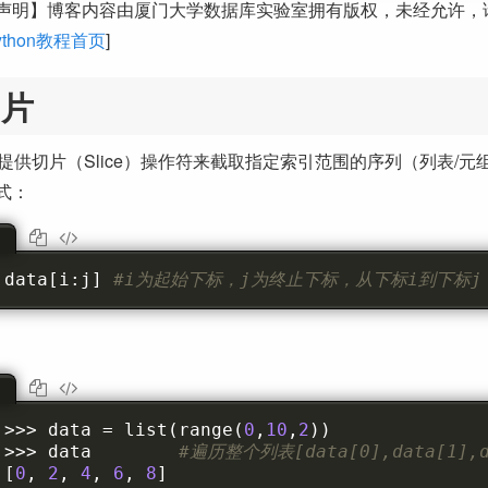
声明】博客内容由厦门大学数据库实验室拥有版权，未经允许，
thon教程首页
]
切片
hon提供切片（Slice）操作符来截取指定索引范围的序列（列表
式：
data
[
i
:
j
]
#i为起始下标，j为终止下标，从下标i到下标j
>>>
 data 
=
 list
(
range
(
0
,
10
,
2
))
>>>
 data        
#遍历整个列表[data[0],data[1],da
[
0
,
2
,
4
,
6
,
8
]