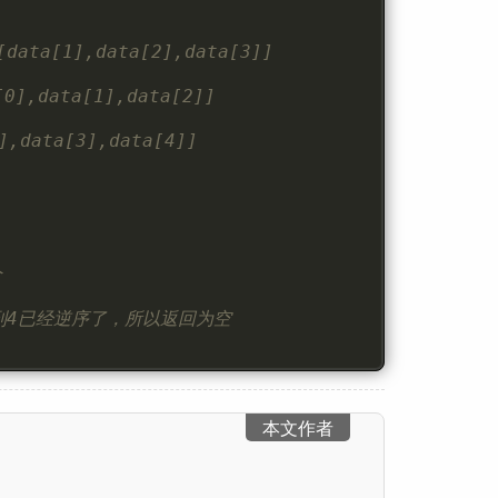
a[1],data[2],data[3]]
,data[1],data[2]]
data[3],data[4]]
个
，从6到4已经逆序了，所以返回为空
本文作者