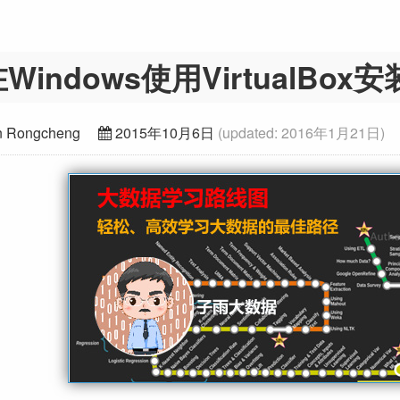
Windows使用VirtualBox
 Rongcheng
2015年10月6日
(updated:
2016年1月21日
)