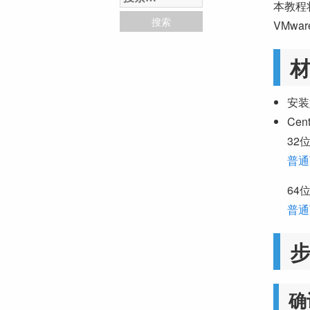
本教程将
VMwar
材
安装好
Cen
32位
普通
64位
普通
确