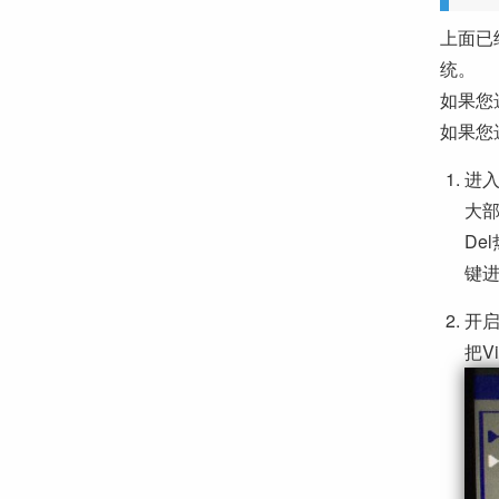
上面已
统。
如果您
如果您
进入
大部
De
键进入
开启
把Vi