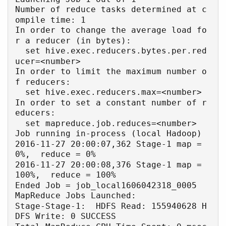
Number of reduce tasks determined at c
ompile time: 1

In order to change the average load fo
r a reducer (in bytes):

  set hive.exec.reducers.bytes.per.red
ucer=<number>

In order to limit the maximum number o
f reducers:

  set hive.exec.reducers.max=<number>

In order to set a constant number of r
educers:

  set mapreduce.job.reduces=<number>

Job running in-process (local Hadoop)

2016-11-27 20:00:07,362 Stage-1 map = 
0%,  reduce = 0%

2016-11-27 20:00:08,376 Stage-1 map = 
100%,  reduce = 100%

Ended Job = job_local1606042318_0005

MapReduce Jobs Launched: 

Stage-Stage-1:  HDFS Read: 155940628 H
DFS Write: 0 SUCCESS
