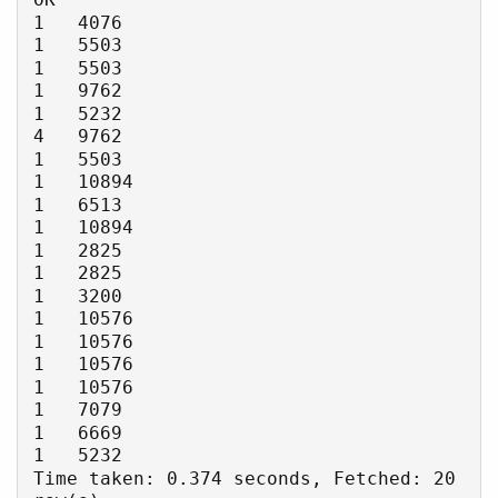
1   4076

1   5503

1   5503

1   9762

1   5232

4   9762

1   5503

1   10894

1   6513

1   10894

1   2825

1   2825

1   3200

1   10576

1   10576

1   10576

1   10576

1   7079

1   6669

1   5232

Time taken: 0.374 seconds, Fetched: 20 