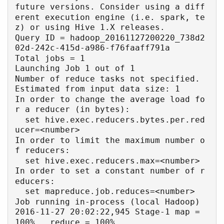
future versions. Consider using a diff
erent execution engine (i.e. spark, te
z) or using Hive 1.X releases.

Query ID = hadoop_20161127200220_738d2
02d-242c-415d-a986-f76faaff791a

Total jobs = 1

Launching Job 1 out of 1

Number of reduce tasks not specified. 
Estimated from input data size: 1

In order to change the average load fo
r a reducer (in bytes):

  set hive.exec.reducers.bytes.per.red
ucer=<number>

In order to limit the maximum number o
f reducers:

  set hive.exec.reducers.max=<number>

In order to set a constant number of r
educers:

  set mapreduce.job.reduces=<number>

Job running in-process (local Hadoop)

2016-11-27 20:02:22,945 Stage-1 map = 
100%,  reduce = 100%
