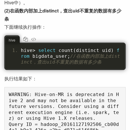
Hive中）。
(2)在函数内部加上distinct，查出uid不重复的数据有多少
条
下面继续执行操作：
hive
hive
>
select
 count
(
distinct uid
)
f
rom
 bigdata_user
;
//在函数内部加上dist
inct，查出uid不重复的数据有多少条
执行结果如下：
WARNING: Hive-on-MR is deprecated in H
ive 2 and may not be available in the 
future versions. Consider using a diff
erent execution engine (i.e. spark, te
z) or using Hive 1.X releases.

Query ID = hadoop_20161127192506_cb00d