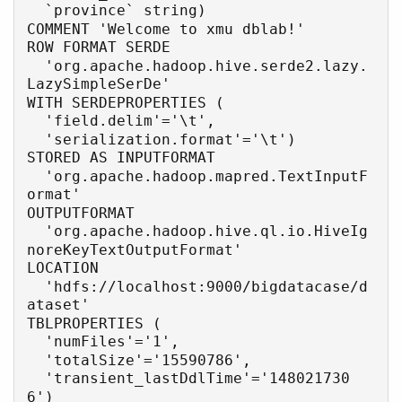
  `province` string)

COMMENT 'Welcome to xmu dblab!'

ROW FORMAT SERDE 

  'org.apache.hadoop.hive.serde2.lazy.
LazySimpleSerDe' 

WITH SERDEPROPERTIES ( 

  'field.delim'='\t', 

  'serialization.format'='\t') 

STORED AS INPUTFORMAT 

  'org.apache.hadoop.mapred.TextInputF
ormat' 

OUTPUTFORMAT 

  'org.apache.hadoop.hive.ql.io.HiveIg
noreKeyTextOutputFormat'

LOCATION

  'hdfs://localhost:9000/bigdatacase/d
ataset'

TBLPROPERTIES (

  'numFiles'='1', 

  'totalSize'='15590786', 

  'transient_lastDdlTime'='148021730
6')
