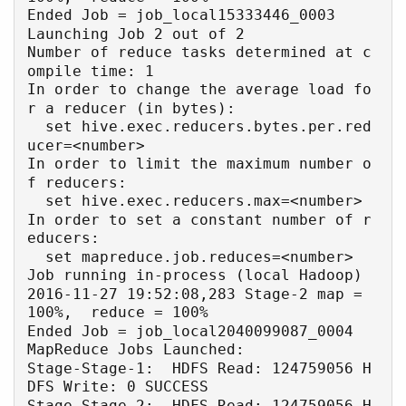
Ended Job = job_local15333446_0003

Launching Job 2 out of 2

Number of reduce tasks determined at c
ompile time: 1

In order to change the average load fo
r a reducer (in bytes):

  set hive.exec.reducers.bytes.per.red
ucer=<number>

In order to limit the maximum number o
f reducers:

  set hive.exec.reducers.max=<number>

In order to set a constant number of r
educers:

  set mapreduce.job.reduces=<number>

Job running in-process (local Hadoop)

2016-11-27 19:52:08,283 Stage-2 map = 
100%,  reduce = 100%

Ended Job = job_local2040099087_0004

MapReduce Jobs Launched: 

Stage-Stage-1:  HDFS Read: 124759056 H
DFS Write: 0 SUCCESS

Stage-Stage-2:  HDFS Read: 124759056 H