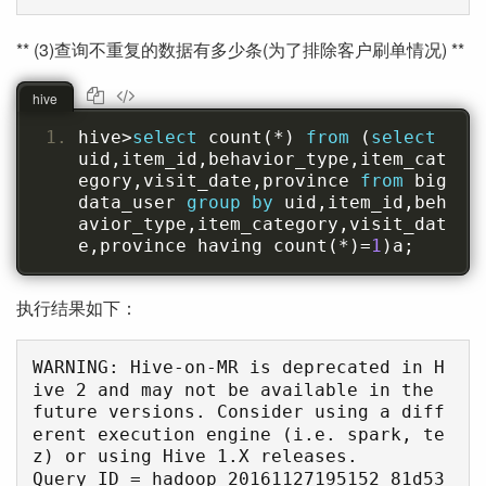
** (3)查询不重复的数据有多少条(为了排除客户刷单情况) **
hive
hive
>
select
 count
(*)
from
(
select
uid
,
item_id
,
behavior_type
,
item_cat
egory
,
visit_date
,
province 
from
 big
data_user 
group
by
 uid
,
item_id
,
beh
avior_type
,
item_category
,
visit_dat
e
,
province having count
(*)=
1
)
a
;
执行结果如下：
WARNING: Hive-on-MR is deprecated in H
ive 2 and may not be available in the 
future versions. Consider using a diff
erent execution engine (i.e. spark, te
z) or using Hive 1.X releases.

Query ID = hadoop_20161127195152_81d53