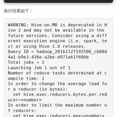
执行结果如下：
WARNING: Hive-on-MR is deprecated in H
ive 2 and may not be available in the 
future versions. Consider using a diff
erent execution engine (i.e. spark, te
z) or using Hive 1.X releases.

Query ID = hadoop_20161127192506_cb00d
4a1-b9e3-426e-a2be-d971a61f686b

Total jobs = 1

Launching Job 1 out of 1

Number of reduce tasks determined at c
ompile time: 1

In order to change the average load fo
r a reducer (in bytes):

  set hive.exec.reducers.bytes.per.red
ucer=<number>

In order to limit the maximum number o
f reducers:

  set hive.exec.reducers.max=<number>
