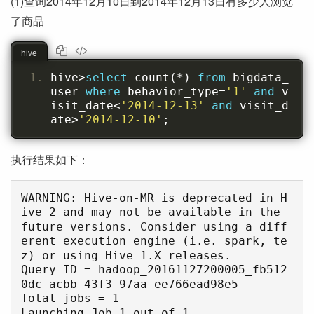
(1)查询2014年12月10日到2014年12月13日有多少人浏览
了商品
hive
hive
>
select
 count
(*)
from
 bigdata_
user 
where
 behavior_type
=
'1'
and
 v
isit_date
<
'2014-12-13'
and
 visit_d
ate
>
'2014-12-10'
;
执行结果如下：
WARNING: Hive-on-MR is deprecated in H
ive 2 and may not be available in the 
future versions. Consider using a diff
erent execution engine (i.e. spark, te
z) or using Hive 1.X releases.

Query ID = hadoop_20161127200005_fb512
0dc-acbb-43f3-97aa-ee766ead98e5

Total jobs = 1

Launching Job 1 out of 1
