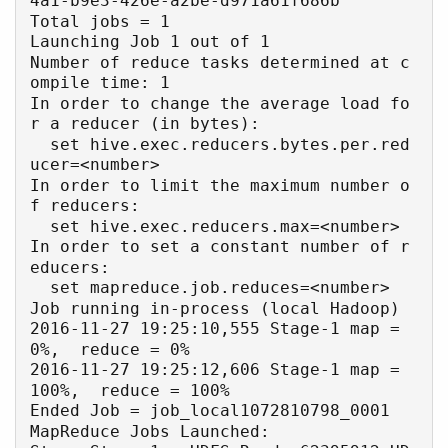
4a1-b9e3-426e-a2be-d971a61f686b

Total jobs = 1

Launching Job 1 out of 1

Number of reduce tasks determined at c
ompile time: 1

In order to change the average load fo
r a reducer (in bytes):

  set hive.exec.reducers.bytes.per.red
ucer=<number>

In order to limit the maximum number o
f reducers:

  set hive.exec.reducers.max=<number>

In order to set a constant number of r
educers:

  set mapreduce.job.reduces=<number>

Job running in-process (local Hadoop)

2016-11-27 19:25:10,555 Stage-1 map = 
0%,  reduce = 0%

2016-11-27 19:25:12,606 Stage-1 map = 
100%,  reduce = 100%

Ended Job = job_local1072810798_0001

MapReduce Jobs Launched: 
