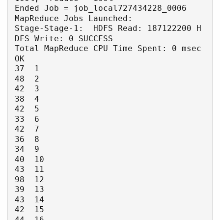
Ended Job = job_local727434228_0006

MapReduce Jobs Launched: 

Stage-Stage-1:  HDFS Read: 187122200 H
DFS Write: 0 SUCCESS

Total MapReduce CPU Time Spent: 0 msec

OK

37  1

48  2

42  3

38  4

42  5

33  6

42  7

36  8

34  9

40  10

43  11

98  12

39  13

43  14

42  15

44  16
