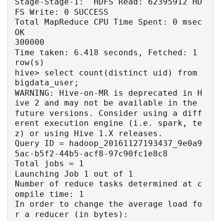
Stage-Stage-1:  HDFS Read: 62395912 HD
FS Write: 0 SUCCESS

Total MapReduce CPU Time Spent: 0 msec

OK

300000

Time taken: 6.418 seconds, Fetched: 1 
row(s)

hive> select count(distinct uid) from 
bigdata_user;

WARNING: Hive-on-MR is deprecated in H
ive 2 and may not be available in the 
future versions. Consider using a diff
erent execution engine (i.e. spark, te
z) or using Hive 1.X releases.

Query ID = hadoop_20161127193437_9e0a9
5ac-b5f2-44b5-acf8-97c90fc1e8c8

Total jobs = 1

Launching Job 1 out of 1

Number of reduce tasks determined at c
ompile time: 1

In order to change the average load fo
r a reducer (in bytes):
