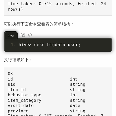
Time taken: 0.715 seconds, Fetched: 24 
可以执行下面命令查看表的简单结构：
hive
hive
>
 desc bigdata_user
;
执行结果如下：
OK

id                      int                                         

uid                     string                                      

item_id                 string                                      

behavior_type           int                                         

item_category           string                                      

visit_date              date                                        

province                string                                      
