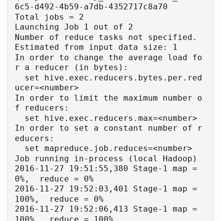
6c5-d492-4b59-a7db-4352717c8a70

Total jobs = 2

Launching Job 1 out of 2

Number of reduce tasks not specified. 
Estimated from input data size: 1

In order to change the average load fo
r a reducer (in bytes):

  set hive.exec.reducers.bytes.per.red
ucer=<number>

In order to limit the maximum number o
f reducers:

  set hive.exec.reducers.max=<number>

In order to set a constant number of r
educers:

  set mapreduce.job.reduces=<number>

Job running in-process (local Hadoop)

2016-11-27 19:51:55,380 Stage-1 map = 
0%,  reduce = 0%

2016-11-27 19:52:03,401 Stage-1 map = 
100%,  reduce = 0%

2016-11-27 19:52:06,413 Stage-1 map = 
100%,  reduce = 100%
