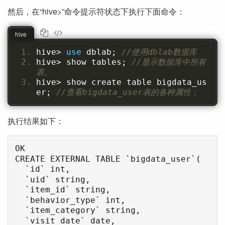
然后，在“hive>”命令提示符状态下执行下面命令：
hive
hive
>
use
 dblab
;
//使用dblab数据库
hive
>
 show tables
;
//显示数据库中所有
表。
hive
>
 show create table bigdata_us
er
;
//查看bigdata_user表的各种属性；
执行结果如下：
OK

CREATE EXTERNAL TABLE `bigdata_user`(

  `id` int, 

  `uid` string, 

  `item_id` string, 

  `behavior_type` int, 

  `item_category` string, 

  `visit_date` date, 
