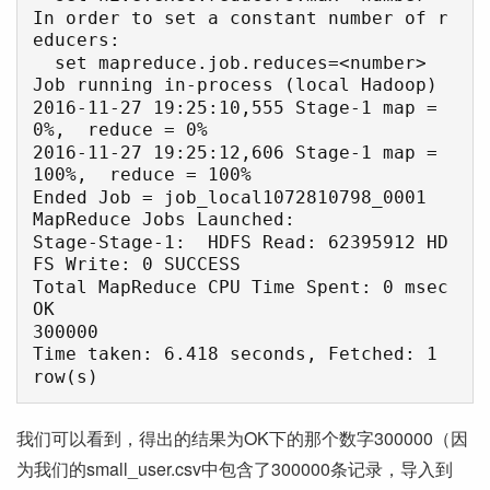
In order to set a constant number of r
educers:

  set mapreduce.job.reduces=<number>

Job running in-process (local Hadoop)

2016-11-27 19:25:10,555 Stage-1 map = 
0%,  reduce = 0%

2016-11-27 19:25:12,606 Stage-1 map = 
100%,  reduce = 100%

Ended Job = job_local1072810798_0001

MapReduce Jobs Launched: 

Stage-Stage-1:  HDFS Read: 62395912 HD
FS Write: 0 SUCCESS

Total MapReduce CPU Time Spent: 0 msec

OK

300000

Time taken: 6.418 seconds, Fetched: 1 
我们可以看到，得出的结果为OK下的那个数字300000（因
为我们的small_user.csv中包含了300000条记录，导入到