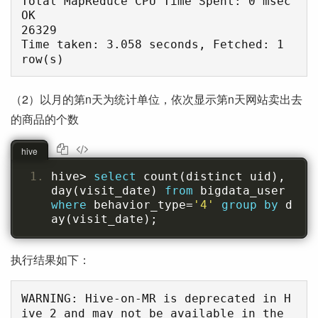
Total MapReduce CPU Time Spent: 0 msec

OK

26329

Time taken: 3.058 seconds, Fetched: 1 
（2）以月的第n天为统计单位，依次显示第n天网站卖出去
的商品的个数
hive
hive
>
select
 count
(
distinct uid
),
day
(
visit_date
)
from
 bigdata_user 
where
 behavior_type
=
'4'
group
by
 d
ay
(
visit_date
);
执行结果如下：
WARNING: Hive-on-MR is deprecated in H
ive 2 and may not be available in the 