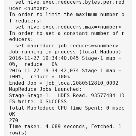
  set hive.exec.reducers.bytes.per.red
ucer=<number>

In order to limit the maximum number o
f reducers:

  set hive.exec.reducers.max=<number>

In order to set a constant number of r
educers:

  set mapreduce.job.reduces=<number>

Job running in-process (local Hadoop)

2016-11-27 19:34:40,045 Stage-1 map = 
0%,  reduce = 0%

2016-11-27 19:34:42,074 Stage-1 map = 
100%,  reduce = 100%

Ended Job = job_local2080512810_0002

MapReduce Jobs Launched: 

Stage-Stage-1:  HDFS Read: 93577484 HD
FS Write: 0 SUCCESS

Total MapReduce CPU Time Spent: 0 msec

OK

270

Time taken: 4.689 seconds, Fetched: 1 